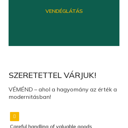
szálláshelyekkel várjuk az ide látogatókat.
VENDÉGLÁTÁS
KATTINTS A RÉSZLETEKÉRT!
Falusi vendéglátás – a vidék hangulata
SZERETETTEL VÁRJUK!
Falusi vendégasztal, gasztronómiai hagyományok,
kézműves, házias termékek
VÉMÉND – ahol a hagyomány az érték a
modernitásban!
KATTINTS A RÉSZLETEKÉRT!
Careful handling of valuable goods