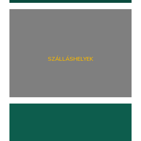
Turisztikai élmények a vármegyék
határán!
Ha eltéved, és északabbra hatolna, ott már egy
másik megye várja: TOLNA!
SZÁLLÁSHELYEK
KATTINTS A RÉSZLETEKÉRT!
Vendégházak és szálláshelyek!
Falusi hangulatú vendégházakkal és