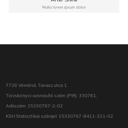
Nulla lorem ipsum dolor
7726 Véménd, Tavasz utca 1.
Törzskönyvi azonosító szám (PIR): 330761;
Adószám: 15330767-2-02
KSH Statisztikai számjel: 15330767-8411-321-02