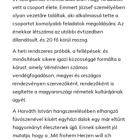
vett a csoport élete, Emmert József személyében
olyan vezetőre találtak, aki alkalmassá tette a
csoportot komolyabb feladatok megoldására. Az
énekkar létszáma az utóbbi évtizedben
állandósult, és 20 fő körül mozog.
A heti rendszeres próbák, a fellépések, és
minősítések sikere igazi közösséggé formálta a
kórust, amely Véménden számos
vendégfogadáson, megyei és országos
rendezvényen szervezőként, rendezőként is
segítette a magyarországi németek kultúrájának
ügyét.
A Horváth István hangszerelésében elhangzó
fúvószenével kísért egyházi dalok egy már eltűnt
hagyományt élesztenek újjá. Ennek sikerét jól
mutatja, hogy a „Mit frohem Herzen will ich