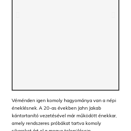
Véménden igen komoly hagyománya van a népi
éneklésnek. A 20-as években Jahn Jakab
kántortanító vezetésével már működött énekkar,
amely rendszeres próbákat tartva komoly
sikereket ért el a megye településein.