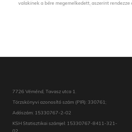
valakinek a bére megemelkedett, aszerint rendezze a
7726 Véménd, Tavasz utca 1.
Törzskönyvi azonosító szám (PIR): 330761;
Adószám: 15330767-2-02
KSH Statisztikai számjel: 15330767-8411-321-
02