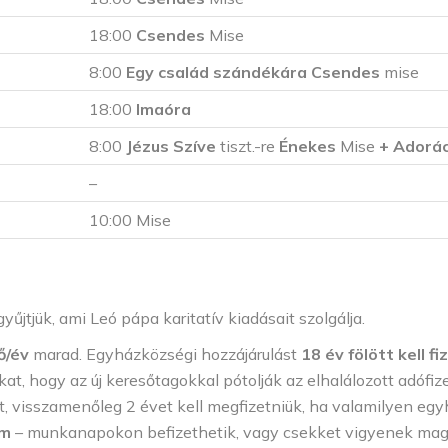
18:00
Csendes
Mise
8:00
Egy család szándékára Csendes
mise
18:00
Imaóra
8:00
Jézus Szíve
tiszt.-re
Énekes
Mise
+ Adorác
–
10:00 Mise
yűjtjük, ami Leó pápa karitatív kiadásait szolgálja.
ő/év
marad. Egyházközségi hozzájárulást
18 év fölött kell fi
kat, hogy az új keresőtagokkal pótolják az elhalálozott adófize
, visszamenőleg 2 évet kell megfizetniük, ha valamilyen egy
am
– munkanapokon befizethetik, vagy csekket vigyenek mag