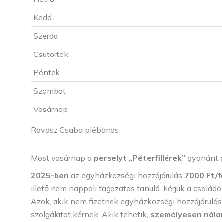
Kedd
Szerda
Csütörtök
Péntek
Szombat
Vasárnap
Ravasz Csaba plébános
Most vasárnap a
perselyt „Péterfillérek”
gyanánt g
2025-ben
az egyházközségi hozzájárulás
7000 Ft/f
illető nem nappali tagozatos tanuló. Kérjük a családo
Azok, akik nem fizetnek egyházközségi hozzájárulást
szolgálatot kérnek. Akik tehetik,
személyesen nál