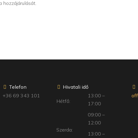
 hozzájárulását.
Telefon
Hivatali idő
+36 69 343 101
13:00 –
of
Hétfő:
17:00
09:00 –
12:00
Szerda:
13:00 –