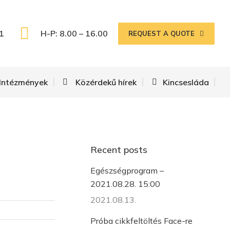
1
H-P: 8.00 – 16.00
REQUEST A QUOTE
Intézmények
Közérdekű hírek
Kincsesláda
Recent posts
Egészségprogram –
2021.08.28. 15:00
2021.08.13.
Próba cikkfeltöltés Face-re