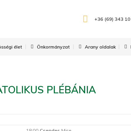
+36 (69) 343 10
össégi élet
Önkormányzat
Arany oldalak
ATOLIKUS PLÉBÁNIA
18:00
Csendes
Mise