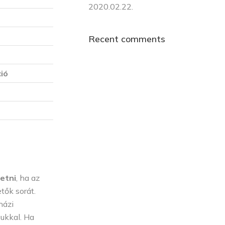
2020.02.22.
Recent comments
ió
zetni
, ha az
tők sorát.
házi
ukkal. Ha