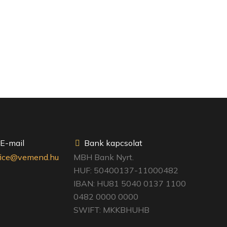
E-mail
Bank kapcsolat
fice@vemend.hu
MBH Bank Nyrt.
HUF: 50400137-11000482
IBAN: HU81 5040 0137 1100
0482 0000 0000
SWIFT: MKKBHUHB