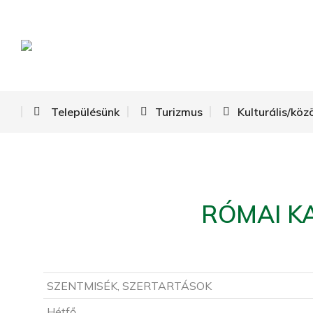
Településünk
Turizmus
Kulturális/köz
RÓMAI K
SZENTMISÉK, SZERTARTÁSOK
Hétfő