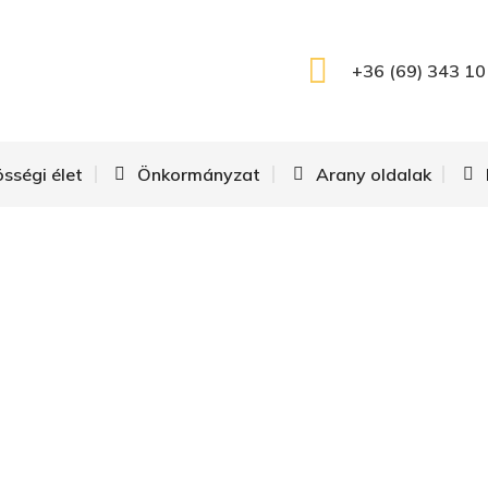
+36 (69) 343 10
össégi élet
Önkormányzat
Arany oldalak