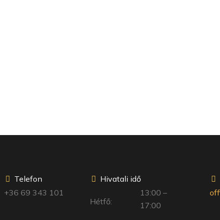
Telefon
Hivatali idő
+36 69 343 101
13:00 –
of
Hétfő:
17:00