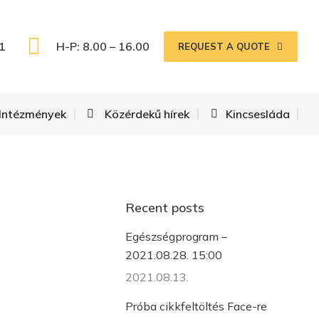
1
H-P: 8.00 – 16.00
REQUEST A QUOTE
Intézmények
Közérdekű hírek
Kincsesláda
Recent posts
Egészségprogram –
2021.08.28. 15:00
2021.08.13.
Próba cikkfeltöltés Face-re