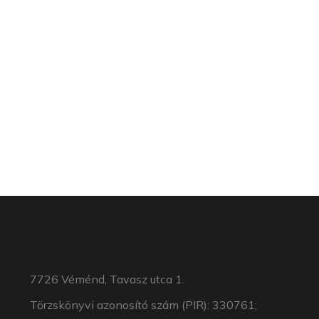
7726 Véménd, Tavasz utca 1.
Törzskönyvi azonosító szám (PIR): 330761;