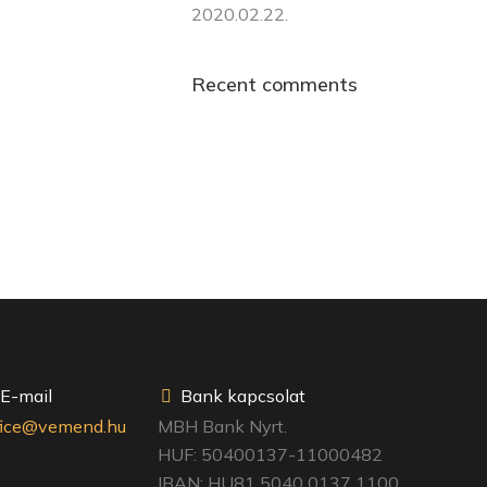
2020.02.22.
Recent comments
E-mail
Bank kapcsolat
fice@vemend.hu
MBH Bank Nyrt.
HUF: 50400137-11000482
IBAN: HU81 5040 0137 1100