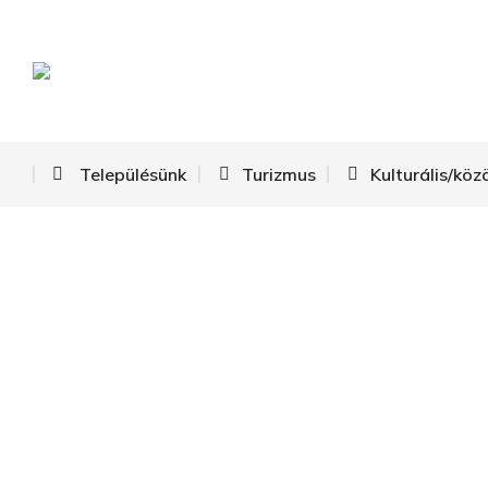
Településünk
Turi
Településünk
Turizmus
Kulturális/köz