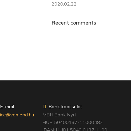
2020.02.22.
Recent comments
E-mail
Bank kapcsolat
fice@vemend.hu
MBH Bank Nyrt.
HUF: 50400137-11000482
IBAN: HU81 5040 0137 1100