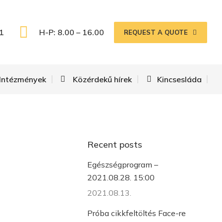
Arany oldalak
Intézmények
Közérdekű hírek
1
H-P: 8.00 – 16.00
REQUEST A QUOTE
Intézmények
Közérdekű hírek
Kincsesláda
Recent posts
Egészségprogram –
2021.08.28. 15:00
2021.08.13.
Próba cikkfeltöltés Face-re