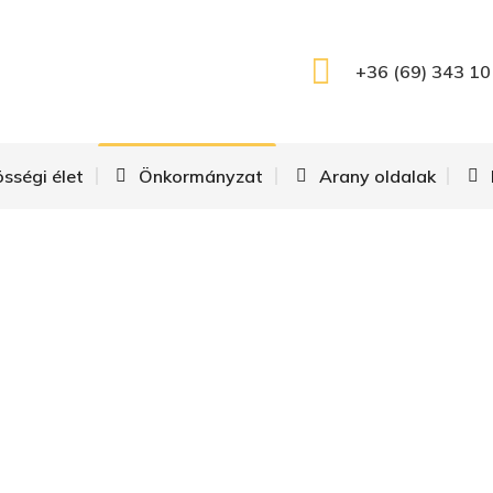
zmus
Kulturális/közösségi élet
Önkormányzat
+36 (69) 343 10
Kincsesláda
össégi élet
Önkormányzat
Arany oldalak