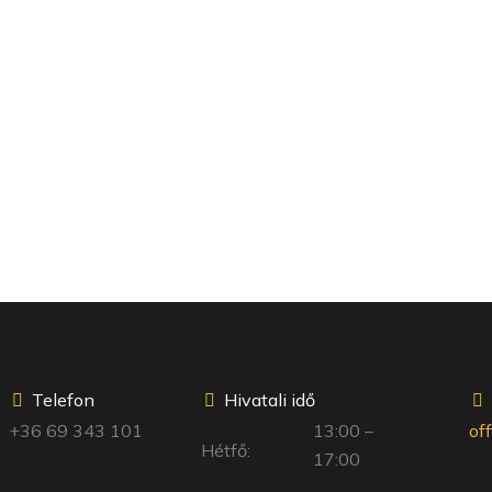
Telefon
Hivatali idő
+36 69 343 101
13:00 –
of
Hétfő:
17:00