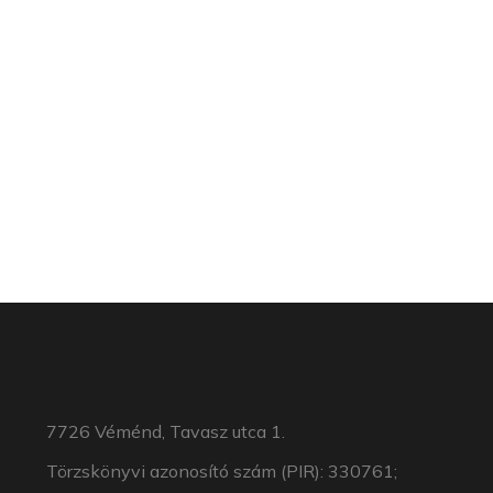
7726 Véménd, Tavasz utca 1.
Törzskönyvi azonosító szám (PIR): 330761;