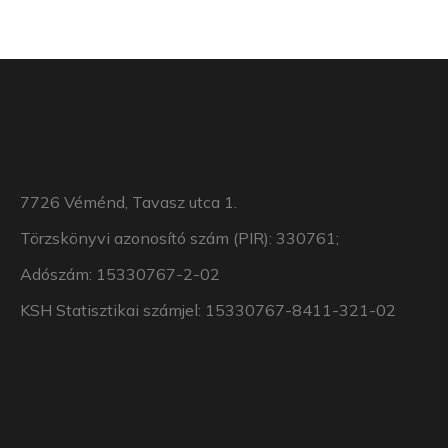
7726 Véménd, Tavasz utca 1.
Törzskönyvi azonosító szám (PIR): 330761;
Adószám: 15330767-2-02
KSH Statisztikai számjel: 15330767-8411-321-02