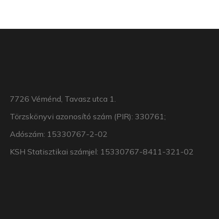
7726 Véménd, Tavasz utca 1.
Törzskönyvi azonosító szám (PIR): 330761;
Adószám: 15330767-2-02
KSH Statisztikai számjel: 15330767-8411-321-02