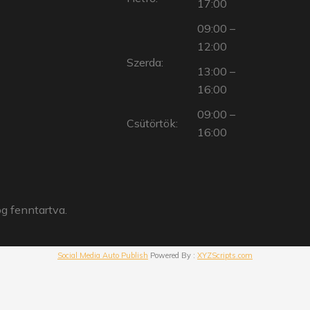
17:00
09:00 –
12:00
Szerda:
13:00 –
16:00
09:00 –
Csütörtök:
16:00
og fenntartva.
Social Media Auto Publish
Powered By :
XYZScripts.com