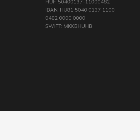
HUF: 50400137-11000482
IBAN: HU81 5040 0137 1100
0482 0000 0000
SWIFT: MKKBHUHB