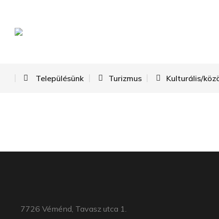
Településünk
Turizmus
Kulturális/köz
7726 Véménd, Tavasz utca 1.