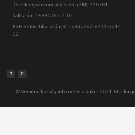
Törzskönyvi azonosító szám (PIR): 330761;
Adószám: 15330767-2-02
KSH Statisztikai számjel: 15330767-8411-321-
02
©
Véménd község
internetes oldala – 2021. Minden j