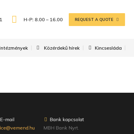
1
H-P: 8.00 – 16.00
REQUEST A QUOTE
Intézmények
Közérdekű hírek
Kincsesláda
E-mail
Bank kapcsolat
fice@vemend.hu
MBH Bank Nyrt.