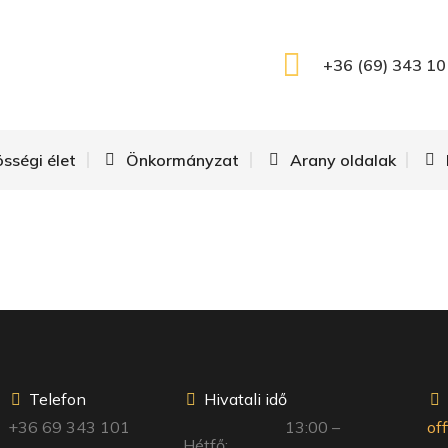
+36 (69) 343 10
össégi élet
Önkormányzat
Arany oldalak
Telefon
Hivatali idő
+36 69 343 101
13:00 –
of
Hétfő: