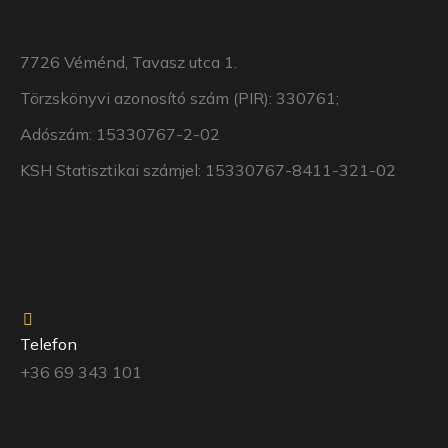
7726 Véménd, Tavasz utca 1.
Törzskönyvi azonosító szám (PIR): 330761;
Adószám: 15330767-2-02
KSH Statisztikai számjel: 15330767-8411-321-02
Telefon
+36 69 343 101