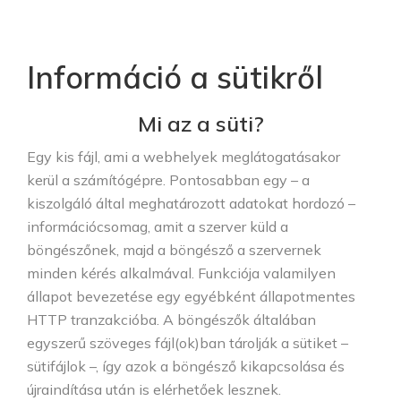
Információ a sütikről
Mi az a süti?
Egy kis fájl, ami a webhelyek meglátogatásakor
kerül a számítógépre. Pontosabban egy – a
kiszolgáló által meghatározott adatokat hordozó –
információcsomag, amit a szerver küld a
böngészőnek, majd a böngésző a szervernek
minden kérés alkalmával. Funkciója valamilyen
állapot bevezetése egy egyébként állapotmentes
HTTP tranzakcióba. A böngészők általában
egyszerű szöveges fájl(ok)ban tárolják a sütiket –
sütifájlok –, így azok a böngésző kikapcsolása és
újraindítása után is elérhetőek lesznek.