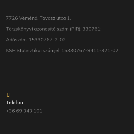
7726 Véménd, Tavasz utca 1.
Törzskönyvi azonosító szám (PIR): 330761;
Adószám: 15330767-2-02
KSH Statisztikai számjel: 15330767-8411-321-02
Telefon
+36 69 343 101