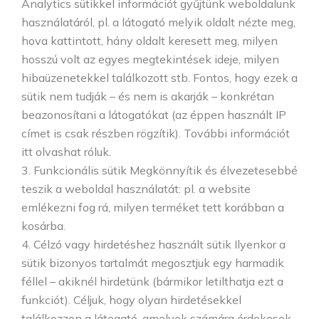
Analytics sütikkel információt gyűjtünk weboldalunk
használatáról, pl. a látogató melyik oldalt nézte meg,
hova kattintott, hány oldalt keresett meg, milyen
hosszú volt az egyes megtekintések ideje, milyen
hibaüzenetekkel találkozott stb. Fontos, hogy ezek a
sütik nem tudják – és nem is akarják – konkrétan
beazonosítani a látogatókat (az éppen használt IP
címet is csak részben rögzítik). További információt
itt olvashat róluk.
3. Funkcionális sütik Megkönnyítik és élvezetesebbé
teszik a weboldal használatát: pl. a website
emlékezni fog rá, milyen terméket tett korábban a
kosárba.
4. Célzó vagy hirdetéshez használt sütik Ilyenkor a
sütik bizonyos tartalmát megosztjuk egy harmadik
féllel – akiknél hirdetünk (bármikor letilthatja ezt a
funkciót). Céljuk, hogy olyan hirdetésekkel
találkozzon a látogató, amelyek számára érdekesek