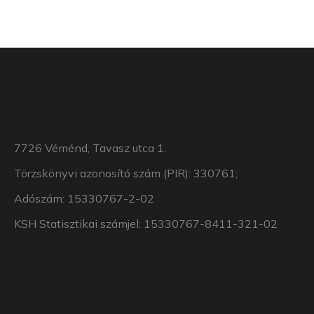
7726 Véménd, Tavasz utca 1.
Törzskönyvi azonosító szám (PIR): 330761;
Adószám: 15330767-2-02
KSH Statisztikai számjel: 15330767-8411-321-02