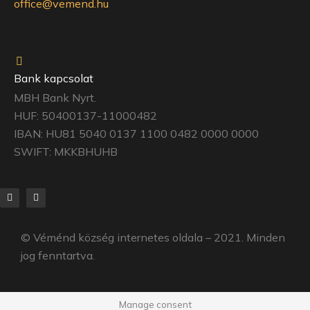
office@vemend.hu
Bank kapcsolat
MBH Bank Nyrt.
HUF: 50400137-11000482
IBAN: HU81 5040 0137 1100 0482 0000 0000
SWIFT: MKKBHUHB
©
Véménd község
internetes oldala – 2021. Minden
jog fenntartva.
Manage consent